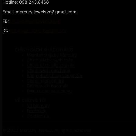
Hotline: 098.243.8468
Email: mercury.jewelsvn@gmail.com
FB:
fb.com/mercuryphukien/
IG:
instagram.com/mercury_vn/
CHÍNH SÁCH KHÁCH HÀNG
Membership by Mercury
Chính sách thanh toán
Chính sách vận chuyển
Chính sách bảo hành
Bảng phí dịch vụ sản phẩm
Chính sách đổi trả
Chính sách bảo mật
Điều khoản và dịch vụ
VỀ CHÚNG TÔI
Về Mercury
Feedback
Contact us
© 2023 Mercury Jewels. All rights reserved