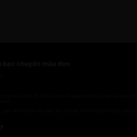
ẫn bạc chuyển màu đen
g chưa chắc đã hiểu cặn kẽ về nguyên nhân tại sao sử dụng đồng b
khuẩn.
h, bạc sẽ thay đổi màu sắc, lúc này bạc có thể chuyển sang màu đe
n?