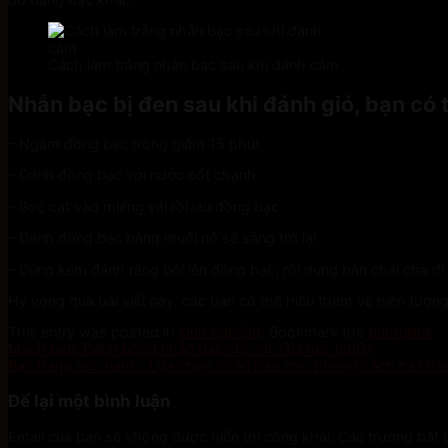
Cách làm trắng nhẫn bạc sau khi đánh cảm
Nhẫn bạc bị đen sau khi đánh gió, bạn có 
– Ngâm đồng bạc trong giấm 15 phút
– Đánh đồng bạc với nước cốt chanh
– Bọc cát vào miếng vải rồi lau đồng bạc
– Đánh đồng bạc bằng muối nó sẽ sáng trở lại
– Dùng kem đánh răng bôi lên đồng bạc, rồi dùng bàn chải chà đi 
Hy vọng qua bài viết này, các bạn có thể hiểu thêm về hiện tượ
This entry was posted in
Kinh nghiệm
. Bookmark the
permalink
.
Mách bạn: Đánh bóng nhẫn bạc chỉ với vài chục nghìn
Bạc trang sức nam – Lựa chọn hoàn hảo cho phong cách cá nhâ
Để lại một bình luận
Email của bạn sẽ không được hiển thị công khai.
Các trường bắt