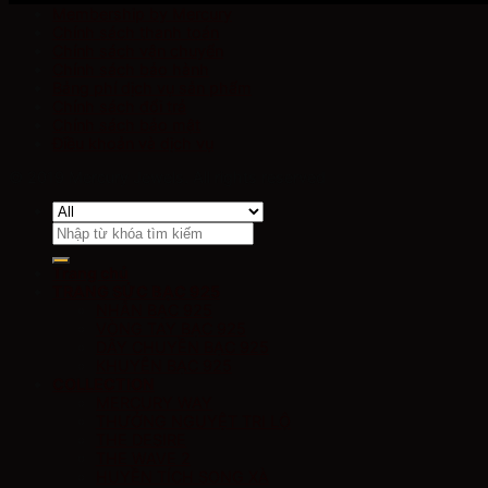
Membership by Mercury
Chính sách thanh toán
Chính sách vận chuyển
Chính sách bảo hành
Bảng phí dịch vụ sản phẩm
Chính sách đổi trả
Chính sách bảo mật
Điều khoản và dịch vụ
© 2019 Mercury Jewels. All rights reserved
Tìm
kiếm:
Trang chủ
TRANG SỨC BẠC 925
NHẪN BẠC 925
VÒNG TAY BẠC 925
DÂY CHUYỀN BẠC 925
KHUYÊN BẠC 925
COLLECTION
MERCURY WAY
THƯỞNG NGUYỆT TRI LỘ
THE DESIRE
THE WAVE 2
HUYỀN TÍCH SONG XÀ