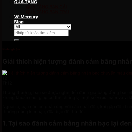
QUÀ TẶNG
QUÀ TẶNG BẠN GÁI
QUÀ TẶNG BẠN TRAI
Về Mercury
Blog
Tìm
kiếm:
Kinh nghiệm
Giải thích hiện tượng đánh cảm bằng nh
12
Th12
Thông thường, bạn sẽ được nghe đến đánh gió bằng đồng bạc nhưn
kháng khuẩn cao, giúp cơ thể chống lại một số virus, nấm và vi 
Ngoài ra, bạc còn có phản ứng với các chất độc, khi gặp độc tín
thường dùng kim bạc, đũa bạc để thử đồ.
1. Tại sao đánh cảm bằng nhẫn bạc lại đe