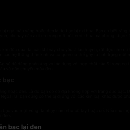
bị ngả màu vàng hoặc đen là do bạc bị oxi hóa. Bạn có biết rằng 
 huỳnh, clo hay các axit có trong mồ hôi, nước hoa, xà phòng…bạc 
.
 khí độc qua da, các khí này chủ yếu là lưu huỳnh, rất độc cho cơ 
đến các hệ thống thần kinh và cơ quan cơ thể gây ra tình trạng mệ
 sẽ dễ dàng phản ứng và tác dụng với hợp chất của S trong cơ t
 màu và dần chuyển màu đen.
c bạc
ng hoặc đen. Là do bạn có cơ địa không hợp với trang sức bạc. Đi
. Ngoài ra, bạn cũng có thể bị dị ứng với các kim loại khác được 
ức bạc vào một vùng da nhạy cảm như cổ tay hoặc cổ. Nếu sau một t
ế đeo.
n bạc lại đen