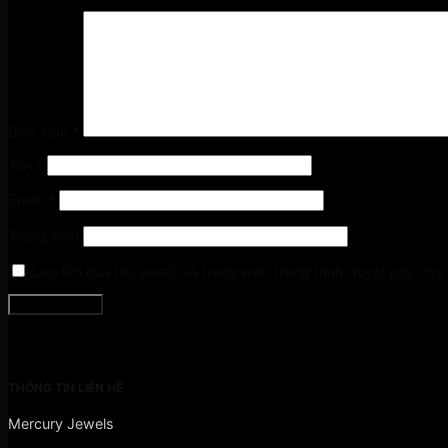
Bình luận
*
Tên
*
Email
*
Trang web
Lưu tên của tôi, email, và trang web trong trình duyệt này cho l
THÔNG TIN LIÊN HỆ
Mercury Jewels