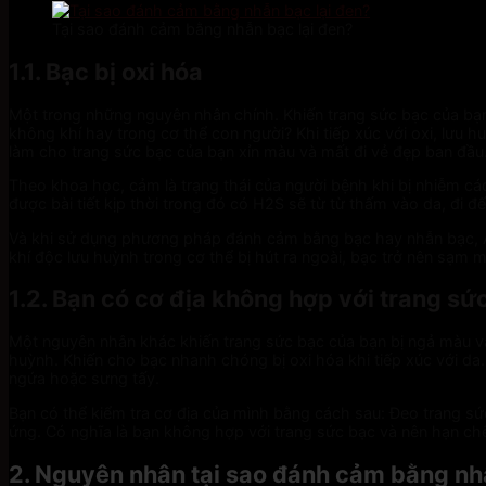
Tại sao đánh cảm bằng nhẫn bạc lại đen?
1.1. Bạc bị oxi hóa
Một trong những nguyên nhân chính. Khiến trang sức bạc của bạn 
không khí hay trong cơ thể con người? Khi tiếp xúc với oxi, lưu
làm cho trang sức bạc của bạn xỉn màu và mất đi vẻ đẹp ban đầu
Theo khoa học, cảm là trạng thái của người bệnh khi bị nhiễm các
được bài tiết kịp thời trong đó có H2S sẽ từ từ thấm vào da, đi 
Và khi sử dụng phương pháp đánh cảm bằng bạc hay nhẫn bạc, Ag
khí độc lưu huỳnh trong cơ thể bị hút ra ngoài, bạc trở nên sạm
1.2. Bạn có cơ địa không hợp với trang sứ
Một nguyên nhân khác khiến trang sức bạc của bạn bị ngả màu và
huỳnh. Khiến cho bạc nhanh chóng bị oxi hóa khi tiếp xúc với da
ngứa hoặc sưng tấy.
Bạn có thể kiểm tra cơ địa của mình bằng cách sau: Đeo trang s
ứng. Có nghĩa là bạn không hợp với trang sức bạc và nên hạn ch
2. Nguyên nhân tại sao đánh cảm bằng nhẫ