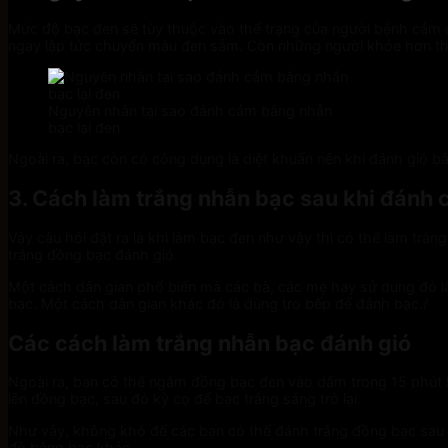
Mức độ bạc đen sẽ tùy thuộc vào thể trạng của người bệnh cảm c
ngay lập tức chuyển màu đen sẫm. Còn những người khỏe hơn thì
Nguyên nhân tại sao đánh cảm bằng nhẫn
bạc lại đen
Ngoài ra, bạc còn có công dụng là diệt khuẩn nên khi đánh gió b
3. Cách làm trắng nhẫn bạc sau khi đánh
Vậy câu hỏi đặt ra là khi làm bạc đen như vậy thì có thể làm tr
trắng đồng bạc đánh gió.
Một cách dân gian phổ biến mà các bà, các mẹ hay sử dụng đó là
bạc. Một cách dân gian khác đó là dùng tro bếp để đánh bạc./
Các cách làm trắng nhẫn bạc đánh gió
Ngoài ra, bạn có thể ngâm đồng bạc đen vào dấm trong 15 phút 
lên đồng bạc, sau đó kỳ cọ để bạc trắng sáng trở lại.
Như vậy, không khó để các bạn có thể đánh trắng đồng bạc sau 
đồ bằng bạc khác.