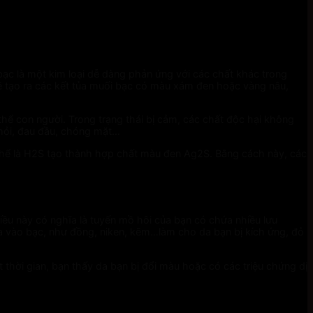
bạc là một kim loại dễ dàng phản ứng với các chất khác trong
sẽ tạo ra các kết tủa muối bạc có màu xám đen hoặc vàng nâu,
thể con người. Trong trạng thái bị cảm, các chất độc hại không
t mỏi, đau đầu, chóng mặt…
hể là H2S tạo thành hợp chất màu đen Ag2S. Bằng cách này, các
ều này có nghĩa là tuyến mồ hôi của bạn có chứa nhiều lưu
pha vào bạc, như đồng, niken, kẽm…làm cho da bạn bị kích ứng, đỏ
hời gian, bạn thấy da bạn bị đổi màu hoặc có các triệu chứng dị