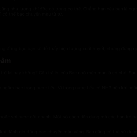
ũng như lượng khí độc có trong cơ thể. Chẳng hạn nếu bạn là ngườ
 có thể bạc chuyển màu từ từ.
ằng đồng bạc bạn sẽ dễ thấy hiện tượng xuất huyết, nhưng đừng quá
 cảm
ắng trở lại hay không? Câu trả lời của Bạc nhỏ mèo mun là có nhé.
 ngâm bạc trong nước tiểu. Vì trong nước tiểu có NH3 nên khi ngâ
hoặc với nước cốt chanh. Một số cách tiện dụng mà các bạn trẻ 
khi đánh gió đồng bạc chuyển màu vàng. Bạn cũng có thể sử dụng 