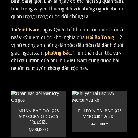
bình đẳng giới. Đây là ngày để thể hiện sự quan tâm,
trân trọng và yêu thương đối với những người phụ nữ
quan trọng trong cuộc đời chúng ta.
Tại
Việt Nam
, ngày Quốc tế Phụ nữ còn được coi là
ngày kỷ niệm cuộc khởi nghĩa của
Hai Bà Trưng
– 2
vị nữ tướng anh hùng dân tộc đầu tiên đã đánh đuổi
giặc ngoại xâm
phương Bắc
. Tinh thần dân tộc và ý
chí đấu tranh của phụ nữ Việt Nam cũng được bắt
nguồn từ truyền thống dân tộc này.
NHẪN BẠC ĐÔI 925
KHUYÊN TAI BẠC 925
MERCURY ODIGÓS
MERCURY ANKH
FREESIZE
425,000
₫
1,900,000
₫