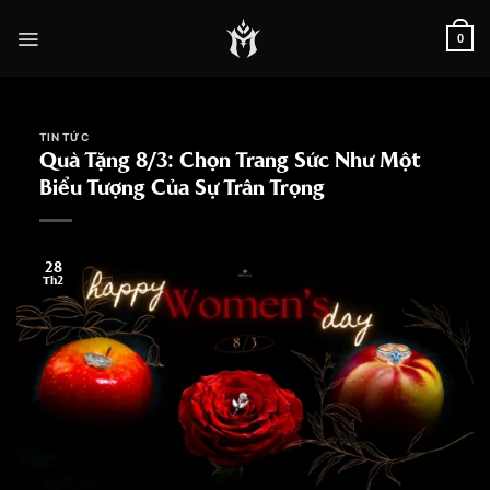
Skip
to
0
content
TIN TỨC
Quà Tặng 8/3: Chọn Trang Sức Như Một
Biểu Tượng Của Sự Trân Trọng
28
Th2